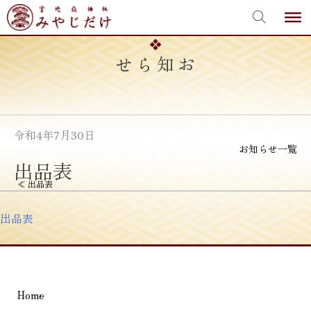
宮地嶽神社
Skip
to
content
お知らせ
令和4年7月30日
お知らせ一覧
出品表
投
≪
出品表
稿
出品表
ナ
ビ
ゲ
Home
ー