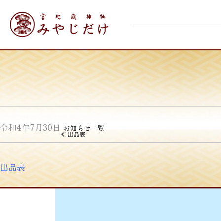
Skip
宮地嶽神社
to
content
令和4年7月30日
お知らせ一覧
投
≪
出品表
稿
ナ
出品表
ビ
ゲ
ー