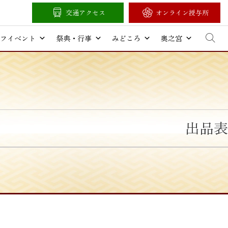
交通アクセス
オンライン授与所
フイベント
祭典・行事
みどころ
奥之宮
出品表