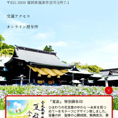
〒811-3309 福岡県福津市宮司元町7-1
交通アクセス
オンライン授与所
×
『夏詣』 特別御朱印
ひまわりの花言葉の中から 〜未来を見つ
めて〜をモチーフにデザイン致しました。
猛暑の折 皆様の心願成就、無病息災、悪
当ホームページで掲載の写真・イラスト等を無断で転写･複製することを