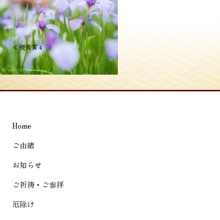
投
≪
優秀賞 4
稿
ナ
ビ
ゲ
Home
ー
シ
ご由緒
ョ
お知らせ
ン
ご祈祷・ご参拝
厄除け