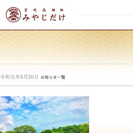
Skip
宮地嶽神社
to
content
令和元年8月26日
お知らせ一覧