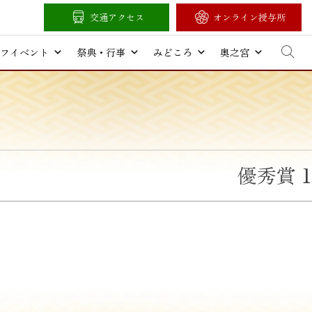
交通アクセス
オンライン授与所
フイベント
祭典・行事
みどころ
奥之宮
優秀賞 1