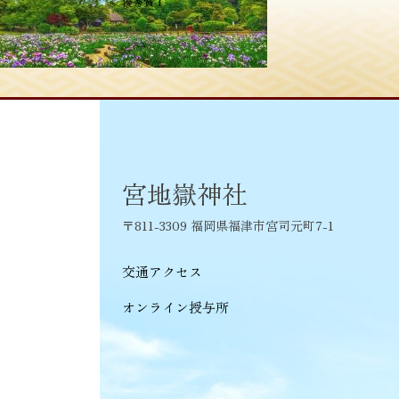
投
≪
優秀賞 1
稿
ナ
ビ
ゲ
ー
シ
宮地嶽神社
ョ
〒811-3309 福岡県福津市宮司元町7-1
ン
交通アクセス
オンライン授与所