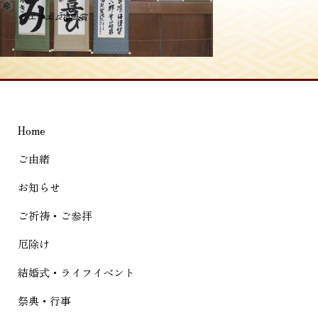
投
≪
エフエム福岡賞
稿
ナ
ビ
ゲ
Home
ー
シ
ご由緒
ョ
お知らせ
ン
ご祈祷・ご参拝
厄除け
結婚式・ライフイベント
祭典・行事