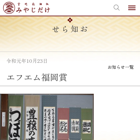
宮地嶽神社
Skip
to
content
お知らせ
令和元年10月23日
お知らせ一覧
エフエム福岡賞