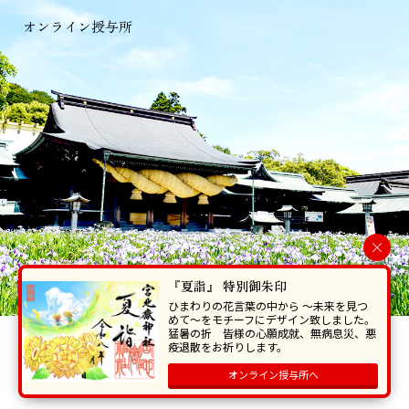
オンライン授与所
×
『夏詣』 特別御朱印
ひまわりの花言葉の中から 〜未来を見つ
めて〜をモチーフにデザイン致しました。
猛暑の折 皆様の心願成就、無病息災、悪
当ホームページで掲載の写真・イラスト等を無断で転写･複製することを
疫退散をお祈りします。
禁じます。
オンライン授与所へ
Copyright © Miyajidake Jinjya , All Rights Reserved.