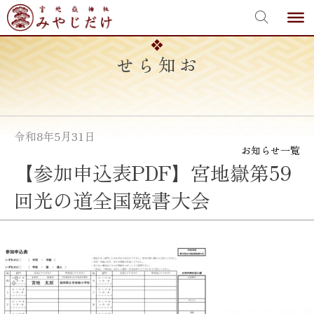
宮地嶽神社
Skip
to
content
お知らせ
令和8年5月31日
お知らせ一覧
【参加申込表PDF】宮地嶽第59
回光の道全国競書大会