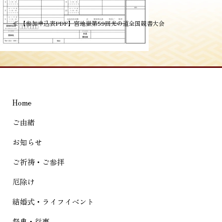
投
≪
【参加申込表PDF】宮地嶽第59回光の道全国競書大会
稿
ナ
ビ
ゲ
Home
ー
シ
ご由緒
ョ
お知らせ
ン
ご祈祷・ご参拝
厄除け
結婚式・ライフイベント
祭典・行事