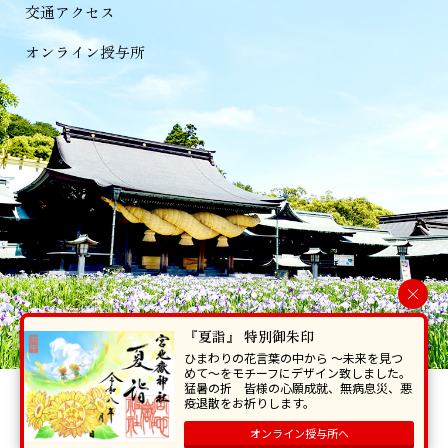
交通アクセス
オンライン授与所
×
『夏詣』 特別御朱印
ひまわりの花言葉の中から 〜未来を見つ
めて〜をモチーフにデザイン致しました。
猛暑の折 皆様の心願成就、無病息災、悪
当ホームページで掲載の写真・イラスト等を無断で転写･複製することを
疫退散をお祈りします。
禁じます。
オンライン授与所へ
Copyright © Miyajidake Jinjya , All Rights Reserved.